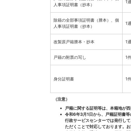
1
人事項証明書（抄本）
除籍の全部事項証明書（謄本）、個
1
人事項証明書（抄本）
改製原戸籍謄本・抄本
1
戸籍の附票の写し
1
身分証明書
1
（注意）
戸籍に関する証明等は、本籍地が西
令和6年3月1日から、戸籍証明書
行政サービスセンターでは発行して
ただくことで対応しております。お