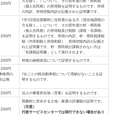
方を除く。）について、その翌年度の村・県民税
通200円
（個人住民税）の所得額を証明するものです。所得
の内訳、所得控除内訳が記載された証明書です。
1月1日現在西郷村に住民票がある方（現住地課税の
方を除く。）について、その翌年度の村・県民税
（個人住民税）の所得額及び税額（課税・非課税）
通200円
を証明するものです。所得の内訳、村・県民税課税
額（均等割額と所得割額）、所得控除内訳が記載さ
れた証明書です。村・県民税が課税されない方は
「非課税証明書」として発行されます。
通200円
村税の納税状況について証明するものです。
通200円
車検用の
1台ごとの軽自動車税について滞納がないことを証
合は無
明するものです。
）
通200円
法人の事業所在地（営業）を証明するものです。
西郷村に所在する土地・家屋の評価額の証明です。
（注意）
通200円
行政サービスセンターでは発行できない場合があり