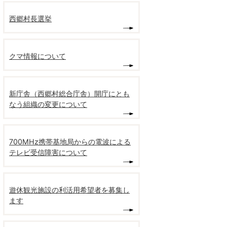
西郷村長選挙
クマ情報について
新庁舎（西郷村総合庁舎）開庁にとも
なう組織の変更について
700MHz携帯基地局からの電波による
テレビ受信障害について
遊休観光施設の利活用希望者を募集し
ます