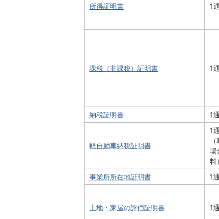
所得証明書
1
課税（非課税）証明書
1
納税証明書
1
1
（
軽自動車納税証明書
場
料
事業所所在地証明書
1
土地・家屋の評価証明書
1