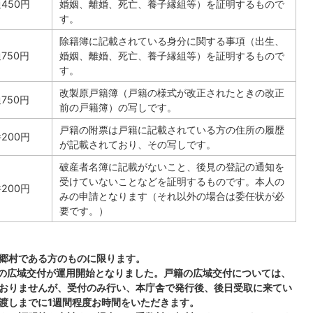
通450円
婚姻、離婚、死亡、養子縁組等）を証明するもので
す。
除籍簿に記載されている身分に関する事項（出生、
通750円
婚姻、離婚、死亡、養子縁組等）を証明するもので
す。
改製原戸籍簿（戸籍の様式が改正されたときの改正
通750円
前の戸籍簿）の写しです。
戸籍の附票は戸籍に記載されている方の住所の履歴
件200円
が記載されており、その写しです。
破産者名簿に記載がないこと、後見の登記の通知を
受けていないことなどを証明するものです。本人の
件200円
みの申請となります（それ以外の場合は委任状が必
要です。）
郷村である方のものに限ります。
等の広域交付が運用開始となりました。戸籍の広域交付については、
おりませんが、受付のみ行い、本庁舎で発行後、後日受取に来てい
渡しまでに1週間程度お時間をいただきます。