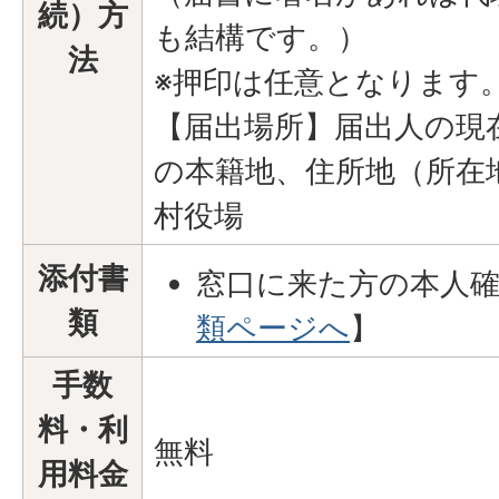
続）方
も結構です。）
法
※押印は任意となります
【届出場所】届出人の現
の本籍地、住所地（所在
村役場
添付書
窓口に来た方の本人
類
類ページへ
】
手数
料・利
無料
用料金