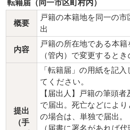
転籍届（同一市区町村内）
戸籍の本籍地を同一の市
概要
出
戸籍の所在地である本籍
内容
（管内）で変更するとき
「転籍届」の用紙を記入
てください。
【届出人】戸籍の筆頭者
で届出。死亡などにより
提出
の場合は、単独で届出。
（手
（届書に署名があれば代