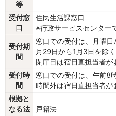
等
受付窓
住民生活課窓口
口
※行政サービスセンター
窓口での受付は、月曜日
受付期
月29日から1月3日を除
間
閉庁日は宿日直担当者が
受付時
窓口での受付は、午前8時
間
時間外は宿日直担当者が
根拠と
なる法
戸籍法