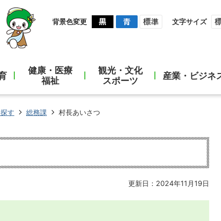
背景色変更
文字サイズ
健康・医療
観光・文化
育
産業・ビジネ
福祉
スポーツ
ら探す
総務課
村長あいさつ
更新日：2024年11月19日