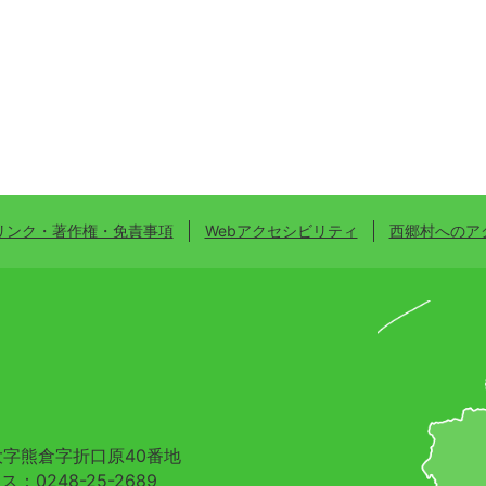
リンク・著作権・免責事項
Webアクセシビリティ
西郷村へのア
村大字熊倉字折口原40番地
：0248-25-2689