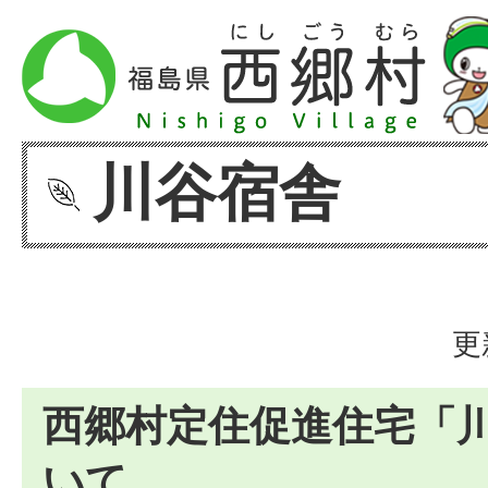
川谷宿舎
更
西郷村定住促進住宅「
いて