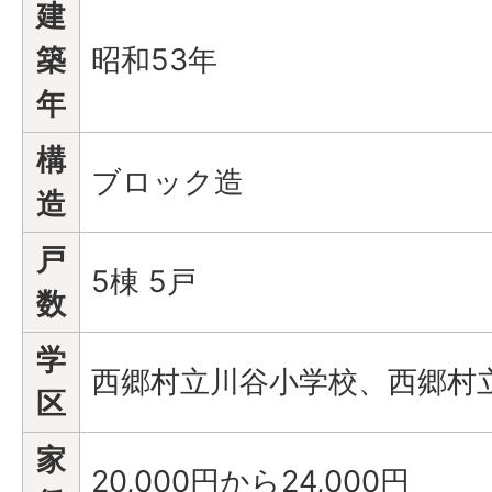
建
築
昭和53年
年
構
ブロック造
造
戸
5棟 5戸
数
学
西郷村立川谷小学校、西郷村
区
家
20,000円から24,000円