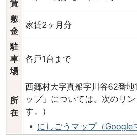
賃
敷
家賃2ヶ月分
金
駐
車
各戸1台まで
場
西郷村大字真船字川谷62番地
ップ」については、次のリン
所
す。）
在
にしごうマップ（Googl