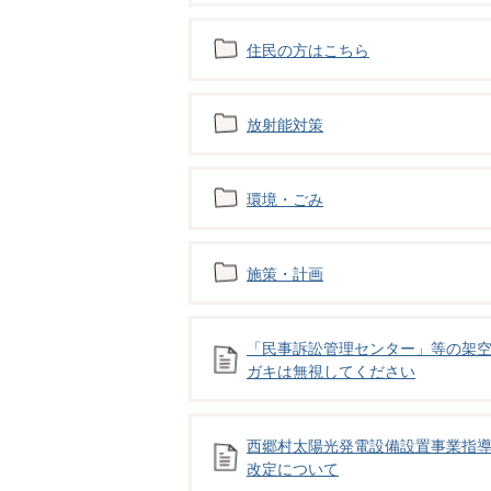
住民の方はこちら
放射能対策
環境・ごみ
施策・計画
「民事訴訟管理センター」等の架
ガキは無視してください
西郷村太陽光発電設備設置事業指
改定について