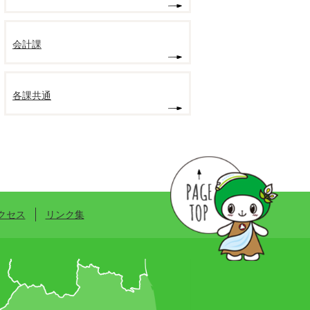
会計課
各課共通
クセス
リンク集