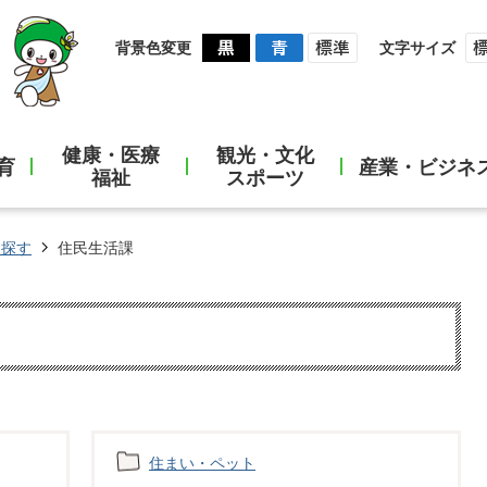
背景色変更
文字サイズ
健康・医療
観光・文化
育
産業・ビジネ
福祉
スポーツ
ら探す
住民生活課
住まい・ペット