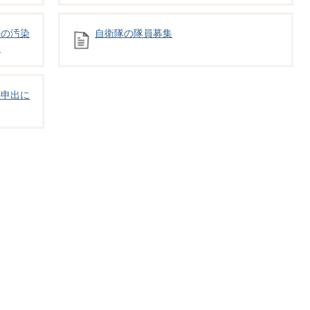
壌の汚染
自衛隊の隊員募集
例
外申出に