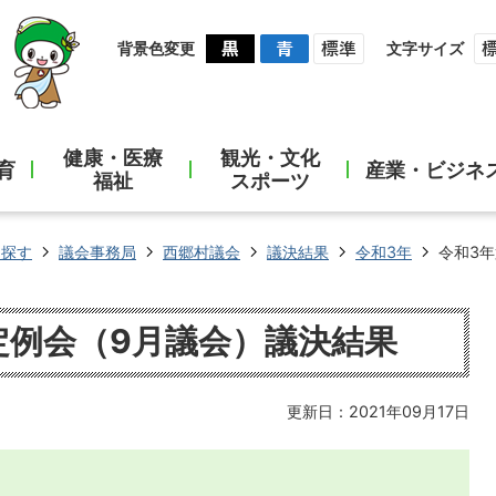
背景色変更
文字サイズ
健康・医療
観光・文化
育
産業・ビジネ
福祉
スポーツ
ら探す
議会事務局
西郷村議会
議決結果
令和3年
令和3
定例会（9月議会）議決結果
更新日：2021年09月17日