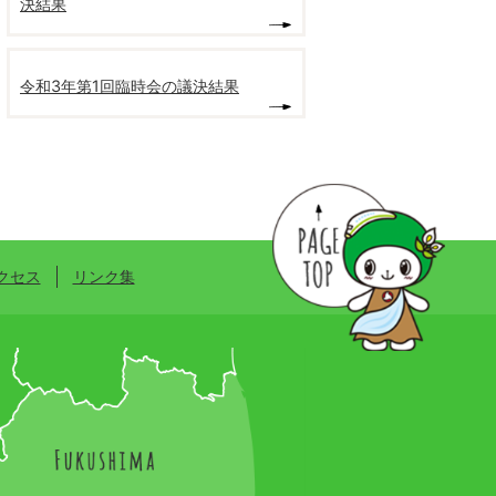
決結果
令和3年第1回臨時会の議決結果
クセス
リンク集