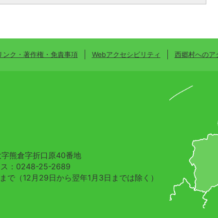
リンク・著作権・免責事項
Webアクセシビリティ
西郷村へのア
村大字熊倉字折口原40番地
：0248-25-2689
分まで
（12月29日から翌年1月3日までは除く）