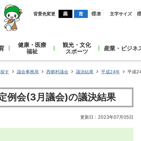
背景色変更
文字サイズ
健康・医療
観光・文化
育
産業・ビジネ
福祉
スポーツ
ら探す
議会事務局
西郷村議会
議決結果
平成24年
平成2
定例会(3月議会)の議決結果
更新日：2023年07月05日