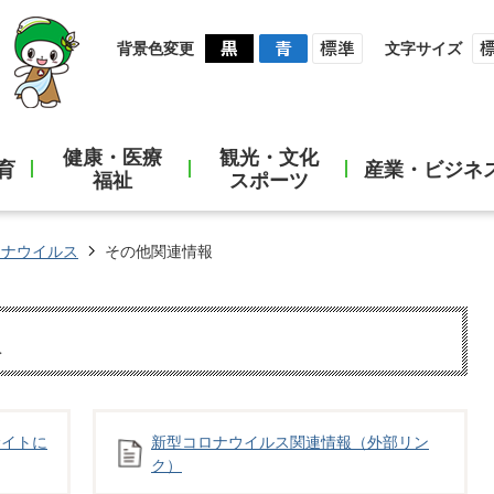
背景色変更
文字サイズ
健康・医療
観光・文化
育
産業・ビジネ
福祉
スポーツ
ロナウイルス
その他関連情報
報
サイトに
新型コロナウイルス関連情報（外部リン
ク）