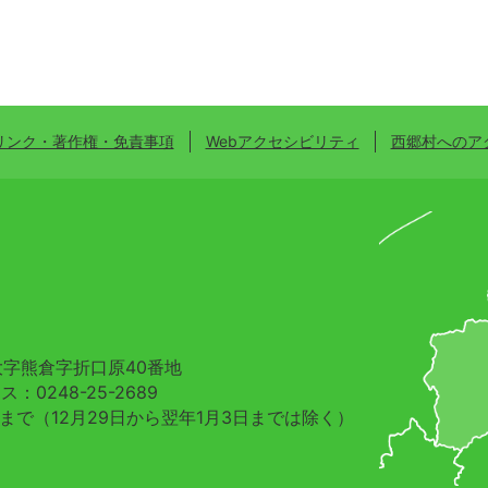
リンク・著作権・免責事項
Webアクセシビリティ
西郷村へのア
村大字熊倉字折口原40番地
：0248-25-2689
分まで
（12月29日から翌年1月3日までは除く）