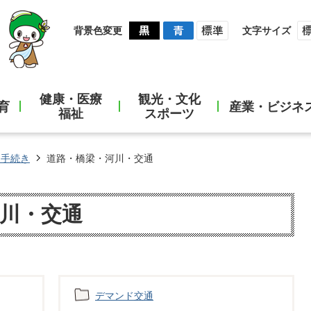
背景色変更
文字サイズ
健康・医療
観光・文化
育
産業・ビジネ
福祉
スポーツ
・手続き
道路・橋梁・河川・交通
川・交通
デマンド交通