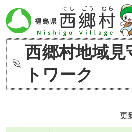
西郷村地域見
トワーク
更